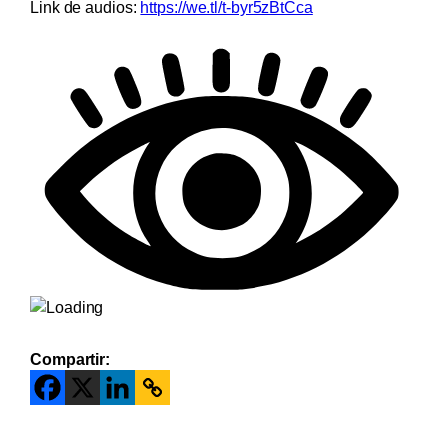
Link de audios:
https://we.tl/t-byr5zBtCca
Compartir: