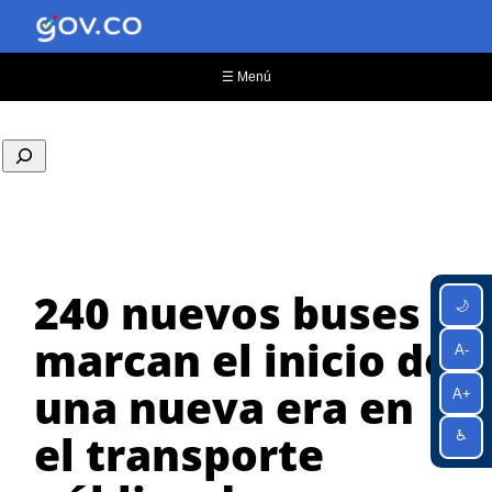
Saltar
al
contenido
☰ Menú
240 nuevos buses
🌙
marcan el inicio de
A-
una nueva era en
A+
el transporte
♿