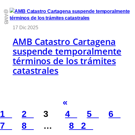
@AMB
17 Dic 2025
AMB Catastro Cartagena
suspende temporalmente
términos de los trámites
catastrales
«
1
2
3
4
5
6
7
8
…
82