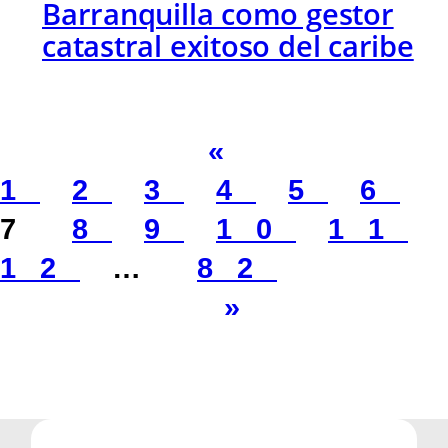
Barranquilla como gestor
catastral exitoso del caribe
«
1
2
3
4
5
6
7
8
9
10
11
12
…
82
»