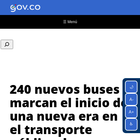
Saltar
al
contenido
☰ Menú
240 nuevos buses
🌙
marcan el inicio de
A-
una nueva era en
A+
el transporte
♿