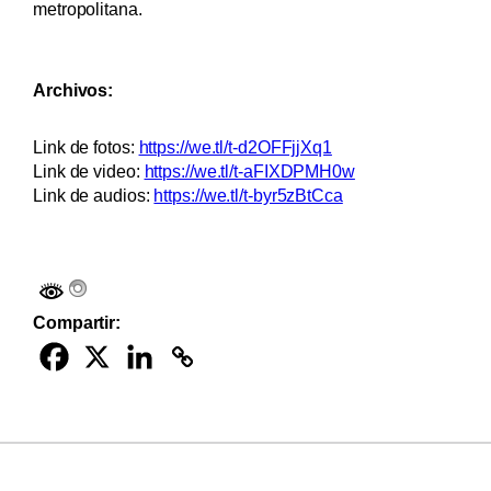
metropolitana.
Archivos:
Link de fotos:
https://we.tl/t-d2OFFjjXq1
Link de video:
https://we.tl/t-aFIXDPMH0w
Link de audios:
https://we.tl/t-byr5zBtCca
Compartir: