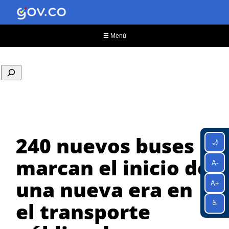
Saltar
al
contenido
☰ Menú
240 nuevos buses
🌙
marcan el inicio de
A-
una nueva era en
A+
el transporte
♿