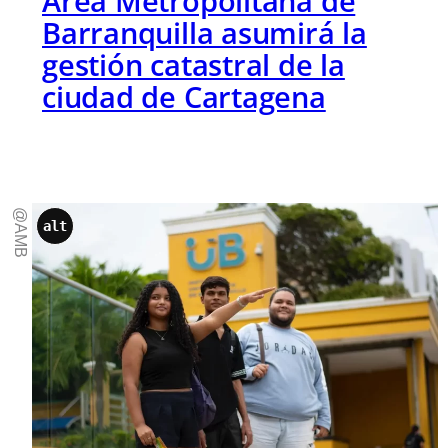
Área Metropolitana de
Barranquilla asumirá la
gestión catastral de la
ciudad de Cartagena
@AMB
alt