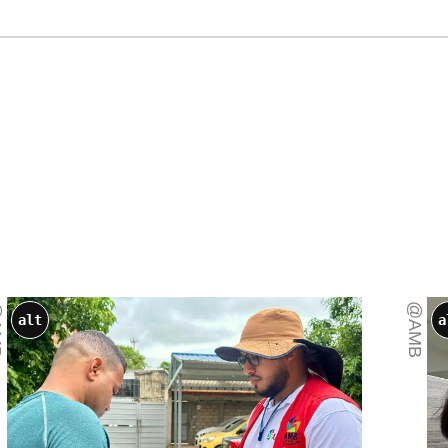
B
@AMB
alt
a