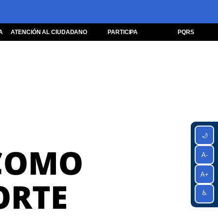
A
ATENCIÓN AL CIUDADANO
PARTICIPA
PQRS
🌙
 COMO
A-
A+
ORTE
♿