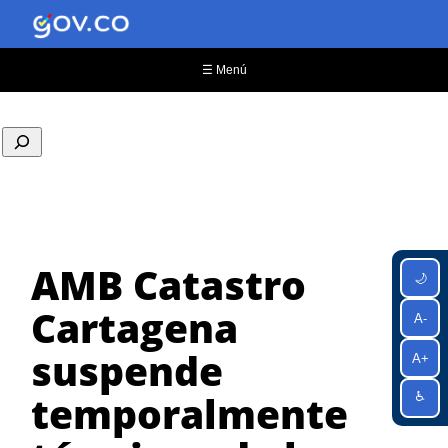
Saltar
al
contenido
☰ Menú
AMB Catastro
🌙
Cartagena
A-
suspende
A+
temporalmente
♿