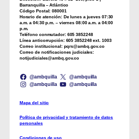
Barranquilla – Atlántico
Código Postal:
080001
Horario de atención:
De lunes a jueves 07:30
a.m. a 04:30 p.m. – viernes 08:00 a.m. a 04:00
p.m.
Teléfono conmutador:
‪605 3852248
Línea anticorrupción:
‪605 3852248 ext. 1003
Correo institucional:
pqrs@ambq.gov.co
Correo de notificaciones judiciales:
notijudiciales@ambq.gov.co
@ambquilla
@ambquilla
@ambquilla
@ambquilla
Mapa del sitio
Política de privacidad y tratamiento de datos
personales
Condiciones de uso