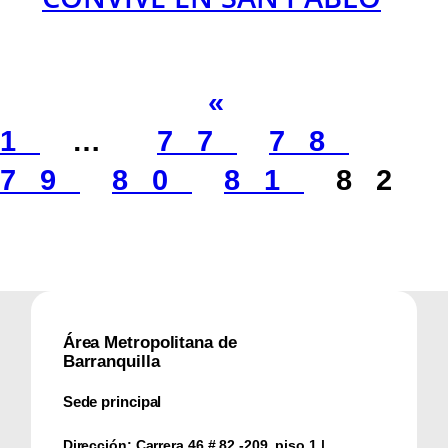
«
1
…
77
78
79
80
81
82
Área Metropolitana de
Barranquilla
Sede principal
Dirección:
Carrera 46 # 82 -209, piso 1 |