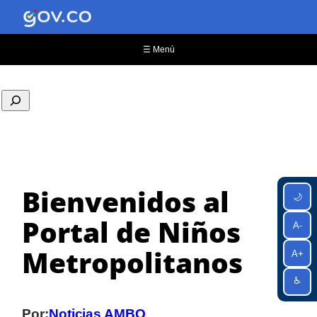
Saltar
al
contenido
☰ Menú
Bienvenidos al
🌙
Portal de Niños
A-
Metropolitanos
A+
♿
Por:
Noticias AMBQ