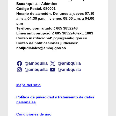
Barranquilla – Atlántico
Código Postal:
080001
Horario de atención:
De lunes a jueves 07:30
a.m. a 04:30 p.m. – viernes 08:00 a.m. a 04:00
p.m.
Teléfono conmutador:
‪605 3852248
Línea anticorrupción:
‪605 3852248 ext. 1003
Correo institucional:
pqrs@ambq.gov.co
Correo de notificaciones judiciales:
notijudiciales@ambq.gov.co
@ambquilla
@ambquilla
@ambquilla
@ambquilla
Mapa del sitio
Política de privacidad y tratamiento de datos
personales
Condiciones de uso