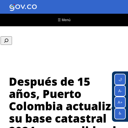
Saltar
al
contenido
☰ Menú
Después de 15
🌙
años, Puerto
A-
Colombia actualiza
A+
su base catastral
♿