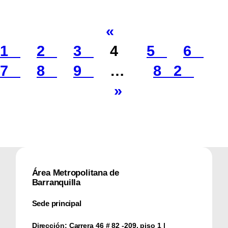
«
1
2
3
4
5
6
7
8
9
…
82
»
Área Metropolitana de
Barranquilla
Sede principal
Dirección:
Carrera 46 # 82 -209, piso 1 |