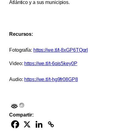
Atlántico y a sus municipios.
Recursos:
Fotografía:
https://we.tl/t-8xGP6TQqrI
Video:
https://we.tl/t-6qis5key0P
Audio:
https://we.tl/t-hg9fr08GP8
Compartir: