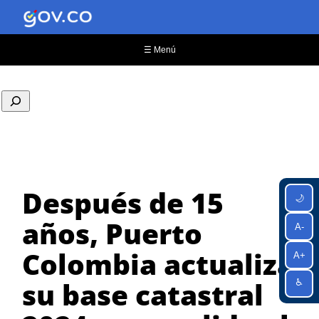
Saltar
al
contenido
☰ Menú
Después de 15
🌙
años, Puerto
A-
Colombia actualiza
A+
su base catastral
♿