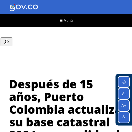
Saltar
al
contenido
☰ Menú
Después de 15
🌙
años, Puerto
A-
Colombia actualiza
A+
su base catastral
♿