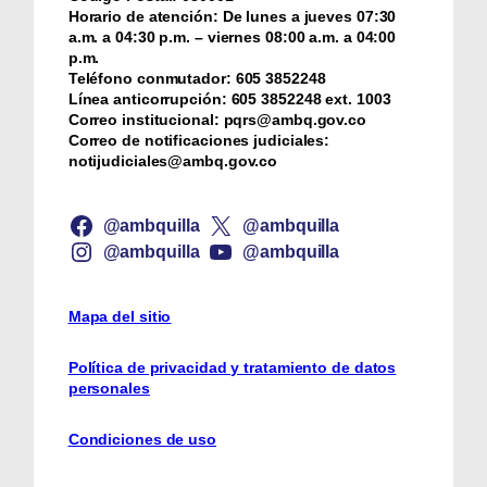
Horario de atención:
De lunes a jueves 07:30
a.m. a 04:30 p.m. – viernes 08:00 a.m. a 04:00
p.m.
Teléfono conmutador:
‪605 3852248
Línea anticorrupción:
‪605 3852248 ext. 1003
Correo institucional:
pqrs@ambq.gov.co
Correo de notificaciones judiciales:
notijudiciales@ambq.gov.co
@ambquilla
@ambquilla
@ambquilla
@ambquilla
Mapa del sitio
Política de privacidad y tratamiento de datos
personales
Condiciones de uso