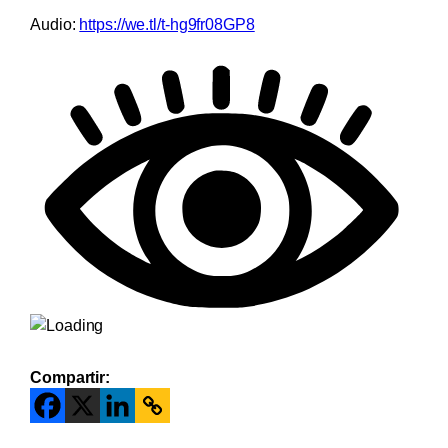
Audio:
https://we.tl/t-hg9fr08GP8
Compartir: