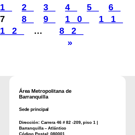
1
2
3
4
5
6
7
8
9
10
11
12
…
82
»
Área Metropolitana de
Barranquilla
Sede principal
Dirección:
Carrera 46 # 82 -209, piso 1 |
Barranquilla – Atlántico
Código Postal:
080001