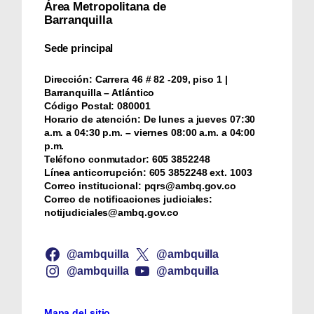
Área Metropolitana de
Barranquilla
Sede principal
Dirección:
Carrera 46 # 82 -209, piso 1 |
Barranquilla – Atlántico
Código Postal:
080001
Horario de atención:
De lunes a jueves 07:30
a.m. a 04:30 p.m. – viernes 08:00 a.m. a 04:00
p.m.
Teléfono conmutador:
‪605 3852248
Línea anticorrupción:
‪605 3852248 ext. 1003
Correo institucional:
pqrs@ambq.gov.co
Correo de notificaciones judiciales:
notijudiciales@ambq.gov.co
@ambquilla
@ambquilla
@ambquilla
@ambquilla
Mapa del sitio