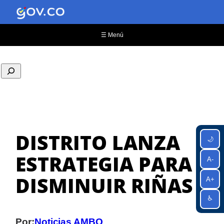
Saltar
al
contenido
☰ Menú
DISTRITO LANZA
🌙
ESTRATEGIA PARA
A-
DISMINUIR RIÑAS
A+
♿
Por:
Noticias AMBQ