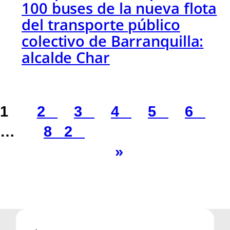
100 buses de la nueva flota
del transporte público
colectivo de Barranquilla:
alcalde Char
1
2
3
4
5
6
…
82
»