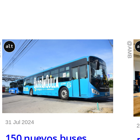
B
@AMB
alt
a
31 Jul 2024
2
150 nuevos buses