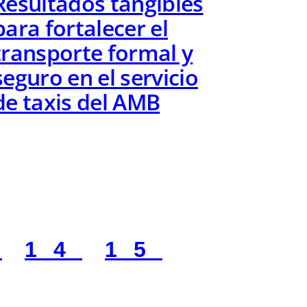
Resultados tangibles
para fortalecer el
transporte formal y
seguro en el servicio
de taxis del AMB
3
14
15