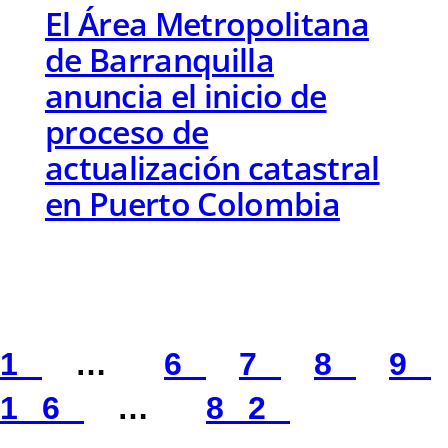
El Área Metropolitana
de Barranquilla
anuncia el inicio de
proceso de
actualización catastral
en Puerto Colombia
1
…
6
7
8
9
16
…
82