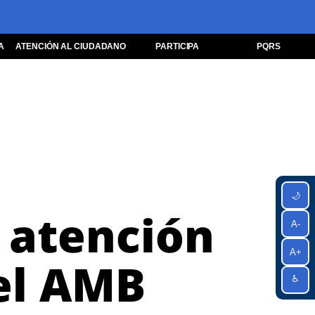
A
ATENCIÓN AL CIUDADANO
PARTICIPA
PQRS
🌙
e atención
A-
A+
 el AMB
♿