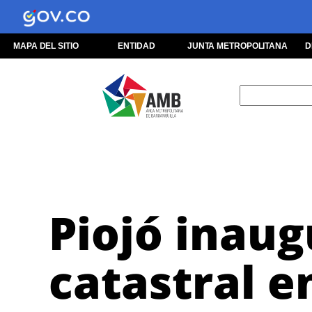
MAPA DEL SITIO
ENTIDAD
JUNTA METROPOLITANA
D
Piojó inaug
catastral e