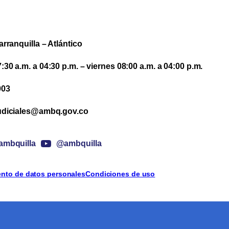
arranquilla – Atlántico
30 a.m. a 04:30 p.m. – viernes 08:00 a.m. a 04:00 p.m.
003
udiciales@ambq.gov.co
mbquilla
@ambquilla
iento de datos personales
Condiciones de uso