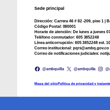
Sede principal
Dirección:
Carrera 46 # 82 -209, piso 1 | B
Código Postal:
080001
Horario de atención:
De lunes a jueves 07:
Teléfono conmutador:
‪605 3852248
Línea anticorrupción:
‪605 3852248 ext. 1
Correo institucional:
pqrs@ambq.gov.co
Correo de notificaciones judiciales:
notij
@ambquilla
@ambquilla
@a
Mapa del sitio
Política de privacidad y tratam