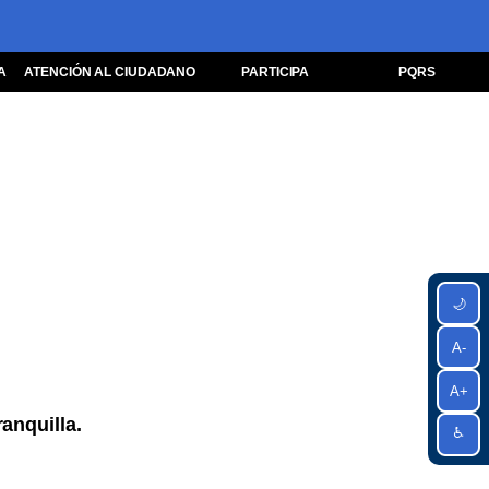
A
ATENCIÓN AL CIUDADANO
PARTICIPA
PQRS
🌙
A-
A+
anquilla.
♿