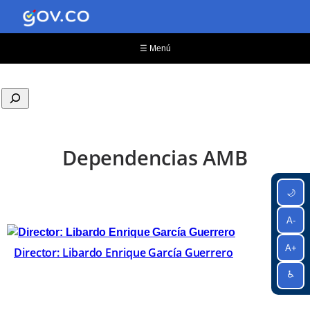
☰ Menú
Dependencias AMB
🌙
A-
A+
Director: Libardo Enrique García Guerrero
♿