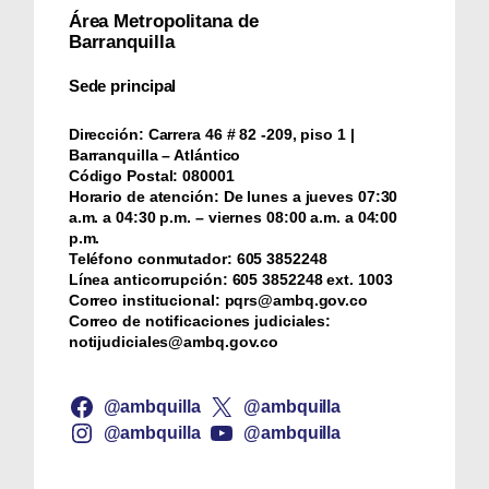
Área Metropolitana de
Barranquilla
Sede principal
Dirección:
Carrera 46 # 82 -209, piso 1 |
Barranquilla – Atlántico
Código Postal:
080001
Horario de atención:
De lunes a jueves 07:30
a.m. a 04:30 p.m. – viernes 08:00 a.m. a 04:00
p.m.
Teléfono conmutador:
‪605 3852248
Línea anticorrupción:
‪605 3852248 ext. 1003
Correo institucional:
pqrs@ambq.gov.co
Correo de notificaciones judiciales:
notijudiciales@ambq.gov.co
@ambquilla
@ambquilla
@ambquilla
@ambquilla