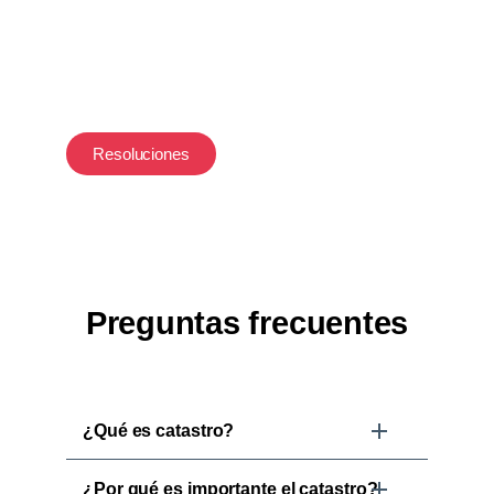
GEOGRÁFICO AGUSTÍN CODAZZI – IGAC
mediante Resolución No. 602 del 25 de junio
2020, como Gestor Catastral para la
prestación del servicio público de catastro en
los municipios de Galapa y Puerto Colombia
Resoluciones
Preguntas frecuentes
¿Qué es catastro?
¿Por qué es importante el catastro?