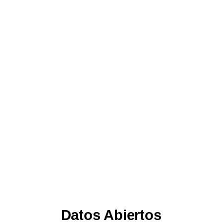
Conoce el estado de su
trámite con el número de tu
solicitud.
Consultar ahora
Datos Abiertos