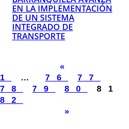
EN LA IMPLEMENTACIÓN
DE UN SISTEMA
INTEGRADO DE
TRANSPORTE
«
1
…
76
77
78
79
80
81
82
»