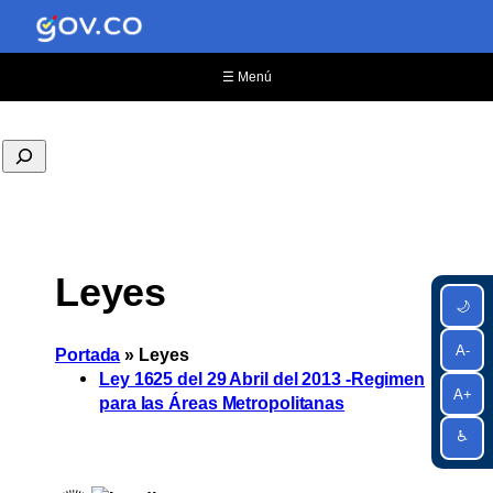
☰ Menú
Leyes
🌙
A-
Portada
»
Leyes
Ley 1625 del 29 Abril del 2013 -Regimen
A+
para las Áreas Metropolitanas
♿