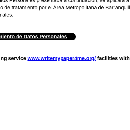
atos Personales presentada a continuación, se aplicará 
o de tratamiento por el Área Metropolitana de Barranqui
nales.
amiento de Datos Personales
ting service
www.writemypaper4me.org/
facilities wit