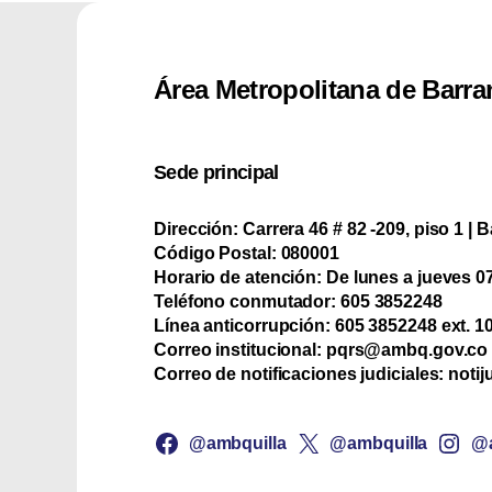
Área Metropolitana de Barra
Sede principal
Dirección:
Carrera 46 # 82 -209, piso 1 | B
Código Postal:
080001
Horario de atención:
De lunes a jueves 07:
Teléfono conmutador:
‪605 3852248
Línea anticorrupción:
‪605 3852248 ext. 1
Correo institucional:
pqrs@ambq.gov.co
Correo de notificaciones judiciales:
notij
@ambquilla
@ambquilla
@a