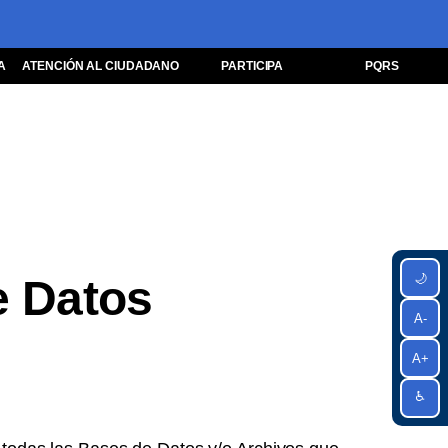
A
ATENCIÓN AL CIUDADANO
PARTICIPA
PQRS
🌙
e Datos
A-
A+
♿