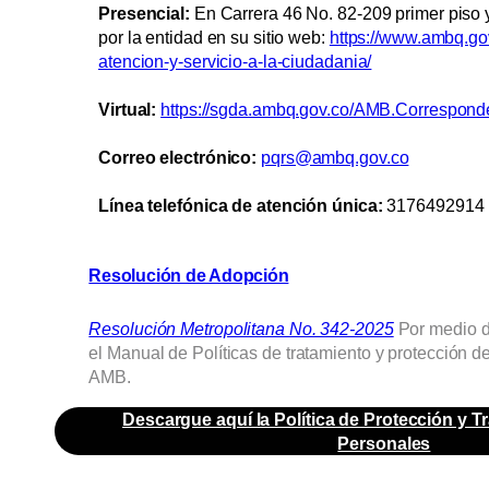
Presencial:
En Carrera 46 No. 82-209 primer piso
por la entidad en su sitio web:
https://www.ambq.go
atencion-y-servicio-a-la-ciudadania/
Virtual:
https://sgda.ambq.gov.co/AMB.Correspo
Correo electrónico:
pqrs@ambq.gov.co
Línea telefónica de atención única:
3176492914
Resolución de Adopción
Resolución Metropolitana No. 342-2025
Por medio de
el Manual de Políticas de tratamiento y protección d
AMB.
Descargue aquí la Política de Protección y T
Personales