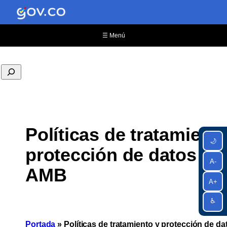
☰ Menú
Políticas de tratamiento
🌙
protección de datos pe
A-
AMB
A+
♿
Portada
»
Políticas de tratamiento y protección de d