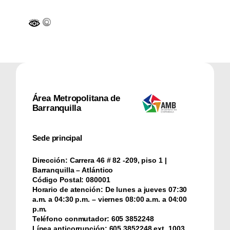
Área Metropolitana de
Barranquilla
Sede principal
Dirección:
Carrera 46 # 82 -209, piso 1 |
Barranquilla – Atlántico
Código Postal:
080001
Horario de atención:
De lunes a jueves 07:30
a.m. a 04:30 p.m. – viernes 08:00 a.m. a 04:00
p.m.
Teléfono conmutador:
‪605 3852248
Línea anticorrupción:
‪605 3852248 ext. 1003