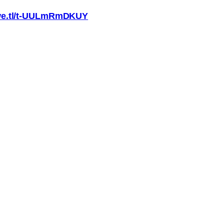
/we.tl/t-UULmRmDKUY