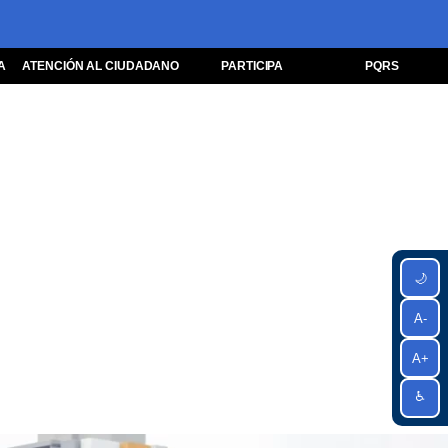
A
ATENCIÓN AL CIUDADANO
PARTICIPA
PQRS
🌙
A-
A+
♿