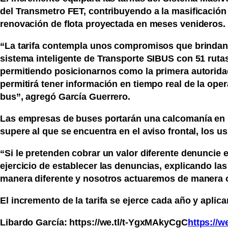
del Transmetro FET, contribuyendo a la masificación
renovación de flota proyectada en meses venideros.
“La tarifa contempla unos compromisos que brindan s
sistema inteligente de Transporte SIBUS con 51 rut
permitiendo posicionarnos como la primera autoridad
permitirá tener información en tiempo real de la op
bus”, agregó García Guerrero.
Las empresas de buses portarán una calcomanía en la 
supere al que se encuentra en el aviso frontal, los
“Si le pretenden cobrar un valor diferente denuncie e
ejercicio de establecer las denuncias, explicando la
manera diferente y nosotros actuaremos de manera op
El incremento de la tarifa se ejerce cada año y aplic
Libardo García: https://we.tl/t-YgxMAkyCgC
https://w