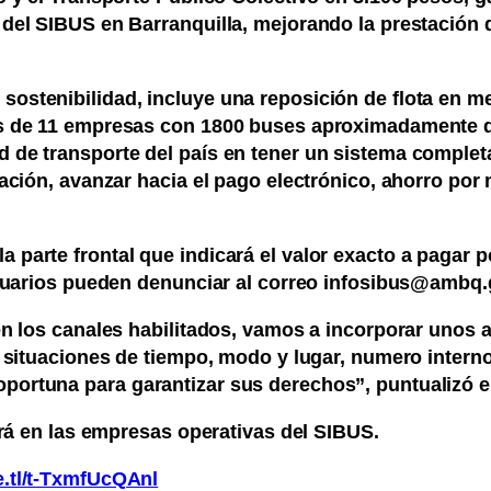
 del SIBUS en Barranquilla, mejorando la prestación
ostenibilidad, incluye una reposición de flota en m
as de 11 empresas con 1800 buses aproximadamente qu
 de transporte del país en tener un sistema complet
eración, avanzar hacia el pago electrónico, ahorro p
parte frontal que indicará el valor exacto a pagar po
 usuarios pueden denunciar al correo infosibus@ambq.
n los canales habilitados, vamos a incorporar unos ad
s situaciones de tiempo, modo y lugar, numero interno
ortuna para garantizar sus derechos”, puntualizó el 
ará en las empresas operativas del SIBUS.
e.tl/t-TxmfUcQAnl