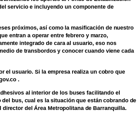
 del servicio e incluyendo un componente de
eses próximos, así como la masificación de nuestro
e entran a operar entre febrero y marzo,
amente integrado de cara al usuario, eso nos
or medio de transbordos y conocer cuando viene cada
r el usuario. Si la empresa realiza un cobro que
gov.co .
hesivos al interior de los buses facilitando el
 del bus, cual es la situación que están cobrando de
director del Área Metropolitana de Barranquilla.