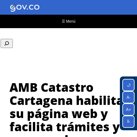
Saltar
al
contenido
☰ Menú
AMB Catastro
🌙
Cartagena habilita
A-
su página web y
A+
facilita trámites y
♿