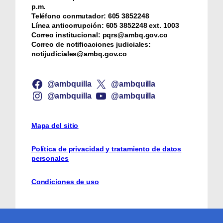
p.m.
Teléfono conmutador:
‪605 3852248
Línea anticorrupción:
‪605 3852248 ext. 1003
Correo institucional:
pqrs@ambq.gov.co
Correo de notificaciones judiciales:
notijudiciales@ambq.gov.co
@ambquilla
@ambquilla
@ambquilla
@ambquilla
Mapa del sitio
Política de privacidad y tratamiento de datos
personales
Condiciones de uso