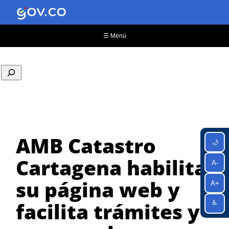
Saltar
al
contenido
☰ Menú
AMB Catastro
🌙
Cartagena habilita
A-
su página web y
A+
facilita trámites y
♿