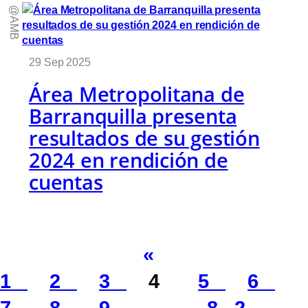
@AMB
29 Sep 2025
Área Metropolitana de
Barranquilla presenta
resultados de su gestión
2024 en rendición de
cuentas
«
1
2
3
4
5
6
7
8
9
…
82