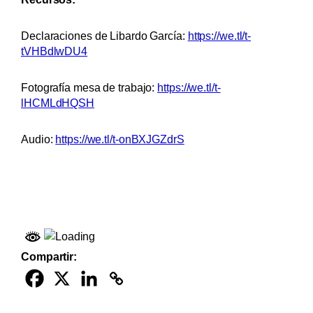
Declaraciones de Libardo García:
https://we.tl/t-
tVHBdlwDU4
Fotografía mesa de trabajo:
https://we.tl/t-
lHCMLdHQSH
Audio:
https://we.tl/t-onBXJGZdrS
Compartir: