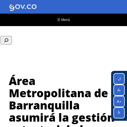
Saltar
al
contenido
☰ Menú
Área
🌙
Metropolitana de
A-
Barranquilla
A+
asumirá la gestión
♿