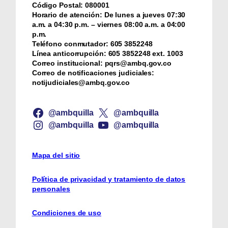
Código Postal:
080001
Horario de atención:
De lunes a jueves 07:30
a.m. a 04:30 p.m. – viernes 08:00 a.m. a 04:00
p.m.
Teléfono conmutador:
‪605 3852248
Línea anticorrupción:
‪605 3852248 ext. 1003
Correo institucional:
pqrs@ambq.gov.co
Correo de notificaciones judiciales:
notijudiciales@ambq.gov.co
@ambquilla
@ambquilla
@ambquilla
@ambquilla
Mapa del sitio
Política de privacidad y tratamiento de datos
personales
Condiciones de uso