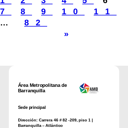
1
2
3
4
5
6
7
8
9
10
11
…
82
»
Área Metropolitana de
Barranquilla
Sede principal
Dirección:
Carrera 46 # 82 -209, piso 1 |
Barranquilla – Atlántico