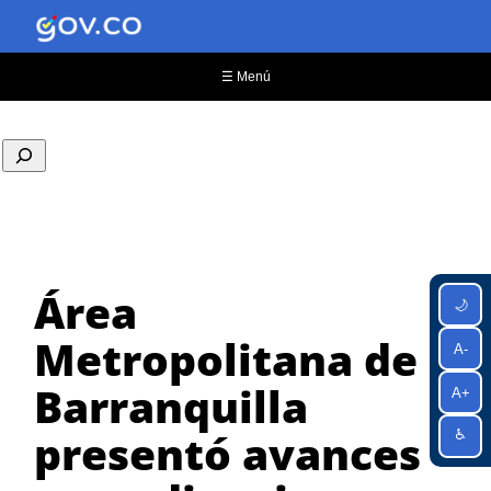
Saltar
al
contenido
☰ Menú
Área
🌙
Metropolitana de
A-
Barranquilla
A+
presentó avances
♿