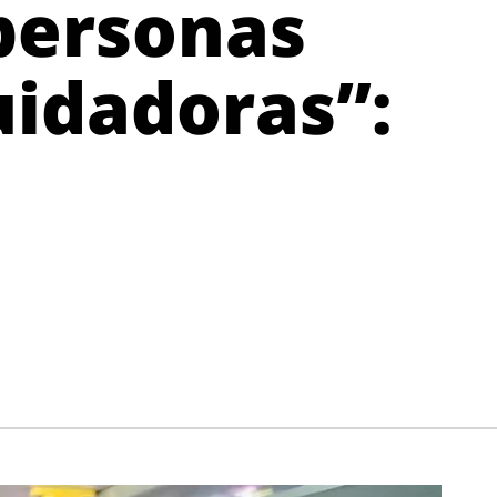
 personas
uidadoras”: