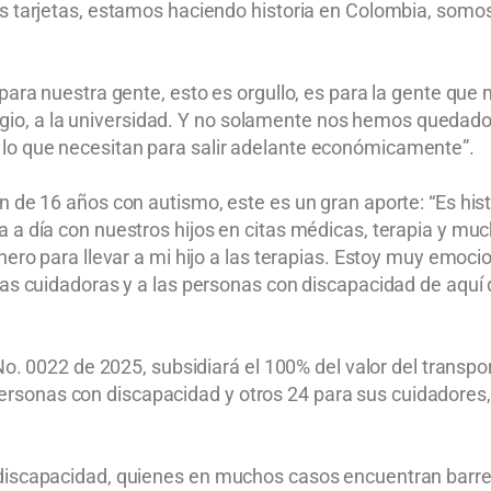
as tarjetas, estamos haciendo historia en Colombia, somo
para nuestra gente, esto es orgullo, es para la gente que
colegio, a la universidad. Y no solamente nos hemos quedad
lo que necesitan para salir adelante económicamente”.
n de 16 años con autismo, este es un gran aporte: “Es his
 a día con nuestros hijos en citas médicas, terapia y mu
inero para llevar a mi hijo a las terapias. Estoy muy em
as cuidadoras y a las personas con discapacidad de aquí d
No. 0022 de 2025, subsidiará el 100% del valor del transpo
onas con discapacidad y otros 24 para sus cuidadores, l
discapacidad, quienes en muchos casos encuentran barrera