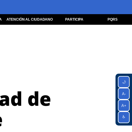
A
ATENCIÓN AL CIUDADANO
PARTICIPA
PQRS
🌙
dad de
A-
A+
e
♿