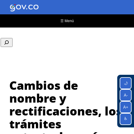
Saltar
al
contenido
☰ Menú
Cambios de
🌙
nombre y
A-
rectificaciones, los
A+
trámites
♿