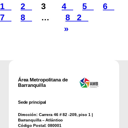
1
2
3
4
5
6
7
8
…
82
»
Área Metropolitana de
Barranquilla
Sede principal
Dirección:
Carrera 46 # 82 -209, piso 1 |
Barranquilla – Atlántico
Código Postal:
080001