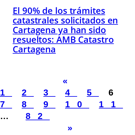
El 90% de los trámites
catastrales solicitados en
Cartagena ya han sido
resueltos: AMB Catastro
Cartagena
«
1
2
3
4
5
6
7
8
9
10
11
…
82
»