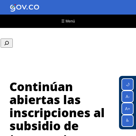
Saltar
al
contenido
☰ Menú
Continúan
🌙
abiertas las
A-
inscripciones al
A+
subsidio de
♿