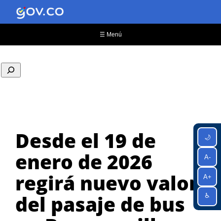
Saltar
al
contenido
☰ Menú
Desde el 19 de
🌙
enero de 2026
A-
regirá nuevo valor
A+
del pasaje de bus
♿