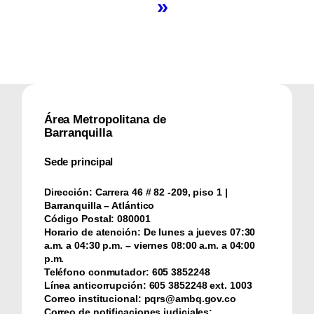
»
Área Metropolitana de
Barranquilla
Sede principal
Dirección:
Carrera 46 # 82 -209, piso 1 |
Barranquilla – Atlántico
Código Postal:
080001
Horario de atención:
De lunes a jueves 07:30
a.m. a 04:30 p.m. – viernes 08:00 a.m. a 04:00
p.m.
Teléfono conmutador:
‪605 3852248
Línea anticorrupción:
‪605 3852248 ext. 1003
Correo institucional:
pqrs@ambq.gov.co
Correo de notificaciones judiciales: