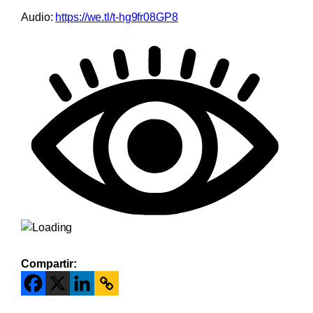
Audio:
https://we.tl/t-hg9fr08GP8
Compartir: