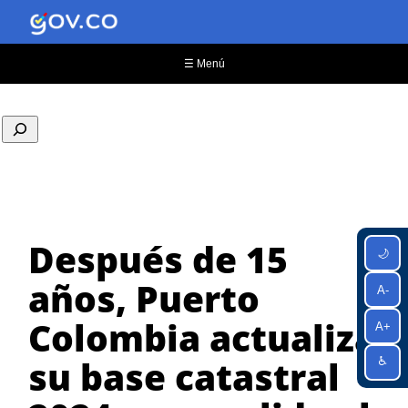
Saltar
al
contenido
☰ Menú
Después de 15
🌙
años, Puerto
A-
Colombia actualiza
A+
su base catastral
♿