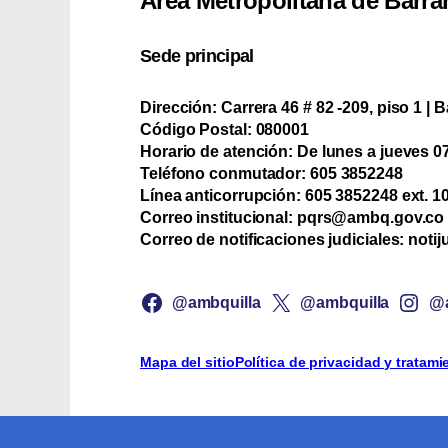
Área Metropolitana de Barra
Sede principal
Dirección:
Carrera 46 # 82 -209, piso 1 | B
Código Postal:
080001
Horario de atención:
De lunes a jueves 07:
Teléfono conmutador:
‪605 3852248
Línea anticorrupción:
‪605 3852248 ext. 1
Correo institucional:
pqrs@ambq.gov.co
Correo de notificaciones judiciales:
notij
@ambquilla
@ambquilla
@a
Mapa del sitio
Política de privacidad y tratam