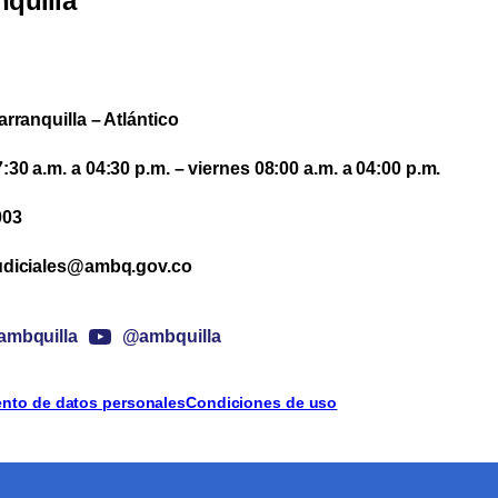
nquilla
arranquilla – Atlántico
30 a.m. a 04:30 p.m. – viernes 08:00 a.m. a 04:00 p.m.
003
udiciales@ambq.gov.co
mbquilla
@ambquilla
iento de datos personales
Condiciones de uso