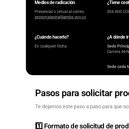
Medios de radicación
¿Tiene cos
Presencial o virtual al correo:
$54.800 CO
gestorcatastral@ambq.gov.co
¿Cuándo hacerlo?
¿A dónde ir
En cualquier fecha
Sede Princi
Carrera 46 N
Sede cada M
Pasos para solicitar pr
Te dejamos este paso a paso para que soli
1️⃣ Formato de solicitud de prod