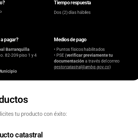
to?
Tiempo respuesta
P
Dos (2) días hábiles
 a pagar?
Medios de pago
pal Barranquilla
• Puntos físicos habilitados
o. 82-209 piso 1 y 4
• PSE (
verificar previamente tu
documentación
a través del correo
gestorcatastral@ambq.gov.co
)
unicipio
oductos
cites tu producto con éxito:
ucto catastral