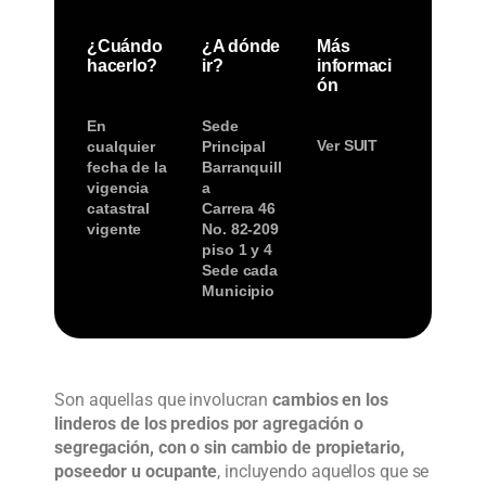
¿Cuándo
¿A dónde
Más
hacerlo?
ir?
informaci
ón
En
Sede
Ver SUIT
cualquier
Principal
fecha de la
Barranquill
vigencia
a
catastral
Carrera 46
vigente
No. 82-209
piso 1 y 4
Sede cada
Municipio
Son aquellas que involucran
cambios en los
linderos de los predios por agregación o
segregación, con o sin cambio de propietario,
poseedor u ocupante
, incluyendo aquellos que se