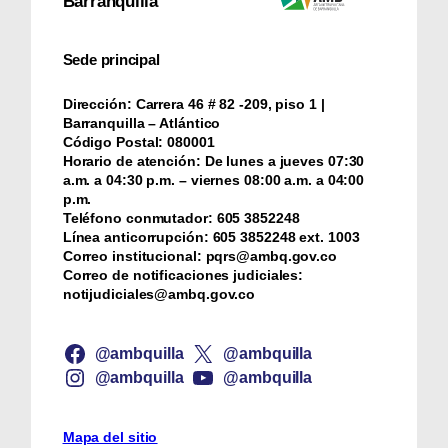
Barranquilla
Sede principal
Dirección:
Carrera 46 # 82 -209, piso 1 |
Barranquilla – Atlántico
Código Postal:
080001
Horario de atención:
De lunes a jueves 07:30
a.m. a 04:30 p.m. – viernes 08:00 a.m. a 04:00
p.m.
Teléfono conmutador:
‪605 3852248
Línea anticorrupción:
‪605 3852248 ext. 1003
Correo institucional:
pqrs@ambq.gov.co
Correo de notificaciones judiciales:
notijudiciales@ambq.gov.co
@ambquilla
@ambquilla
@ambquilla
@ambquilla
Mapa del sitio