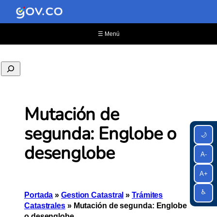
☰ Menú
Mutación de
segunda: Englobe o
🌙
desenglobe
A-
A+
♿
Portada
»
Gestion Catastral
»
Trámites
Catastrales
»
Mutación de segunda: Englobe
o desenglobe