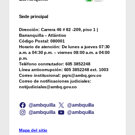
Sede principal
Dirección:
Carrera 46 # 82 -209, piso 1 |
Barranquilla – Atlántico
Código Postal:
080001
Horario de atención:
De lunes a jueves 07:30
a.m. a 04:30 p.m. – viernes 08:00 a.m. a 04:00
p.m.
Teléfono conmutador:
‪605 3852248
Línea anticorrupción:
‪605 3852248 ext. 1003
Correo institucional:
pqrs@ambq.gov.co
Correo de notificaciones judiciales:
notijudiciales@ambq.gov.co
@ambquilla
@ambquilla
@ambquilla
@ambquilla
Mapa del sitio