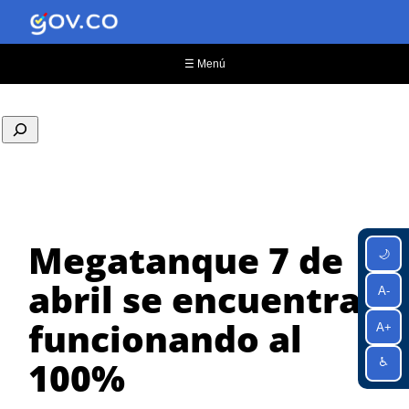
Saltar
al
contenido
☰ Menú
Megatanque 7 de
🌙
abril se encuentra
A-
funcionando al
A+
100%
♿