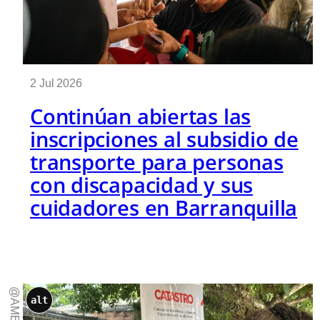
2 Jul 2026
Continúan abiertas las
inscripciones al subsidio de
transporte para personas
con discapacidad y sus
cuidadores en Barranquilla
@AMB
alt