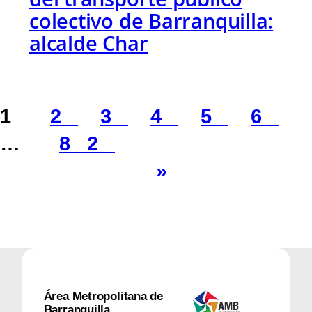
colectivo de Barranquilla:
alcalde Char
1
2
3
4
5
6
…
82
»
Área Metropolitana de
Barranquilla