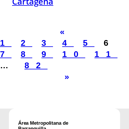
Cartagena
«
1
2
3
4
5
6
7
8
9
10
11
…
82
»
Área Metropolitana de
Barranquilla