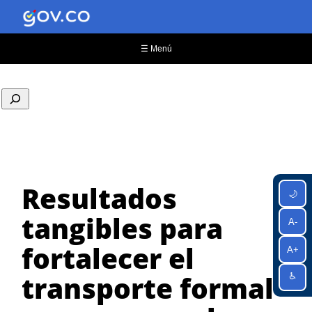
Saltar
al
contenido
☰ Menú
Resultados
🌙
tangibles para
A-
fortalecer el
A+
transporte formal
♿