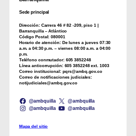
Sede principal
Dirección:
Carrera 46 # 82 -209, piso 1 |
Barranquilla – Atlántico
Código Postal:
080001
Horario de atención:
De lunes a jueves 07:30
a.m. a 04:30 p.m. – viernes 08:00 a.m. a 04:00
p.m.
Teléfono conmutador:
‪605 3852248
Línea anticorrupción:
‪605 3852248 ext. 1003
Correo institucional:
pqrs@ambq.gov.co
Correo de notificaciones judiciales:
notijudiciales@ambq.gov.co
@ambquilla
@ambquilla
@ambquilla
@ambquilla
Mapa del sitio