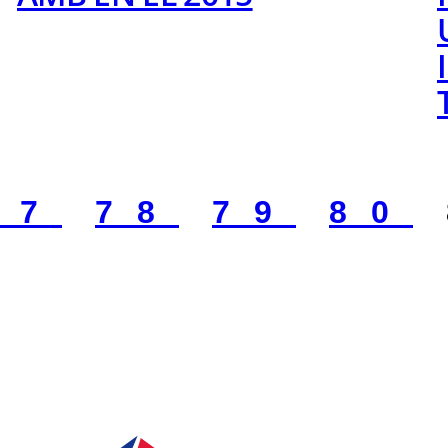
77
78
79
80