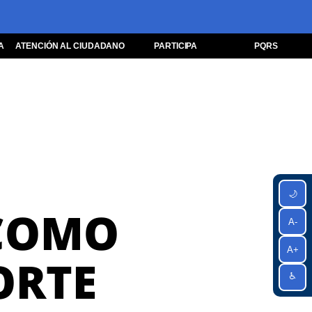
A
ATENCIÓN AL CIUDADANO
PARTICIPA
PQRS
🌙
 COMO
A-
A+
ORTE
♿