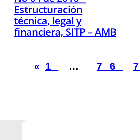
Estructuración
técnica, legal y
financiera, SITP – AMB
«
1
…
76