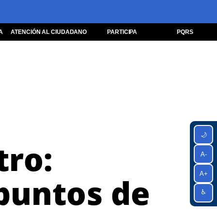
A
ATENCIÓN AL CIUDADANO
PARTICIPA
PQRS
🌙
tro:
A-
A+
 puntos de
♿