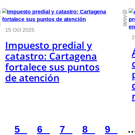
B
@AMB
15 Oct 2025
2
Impuesto predial y
catastro: Cartagena
fortalece sus puntos
de atención
4
5
6
7
8
9