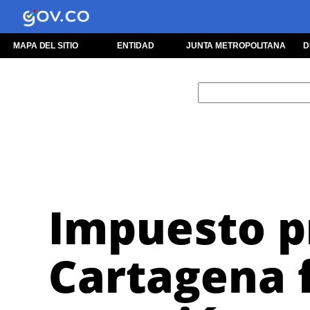
Saltar
al
contenido
MAPA DEL SITIO
ENTIDAD
JUNTA METROPOLITANA
D
Buscar
Impuesto pr
Cartagena 