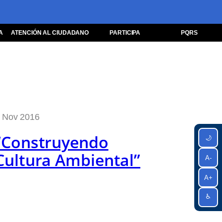
A
ATENCIÓN AL CIUDADANO
PARTICIPA
PQRS
 Nov 2016
“Construyendo
🌙
Cultura Ambiental”
A-
A+
♿