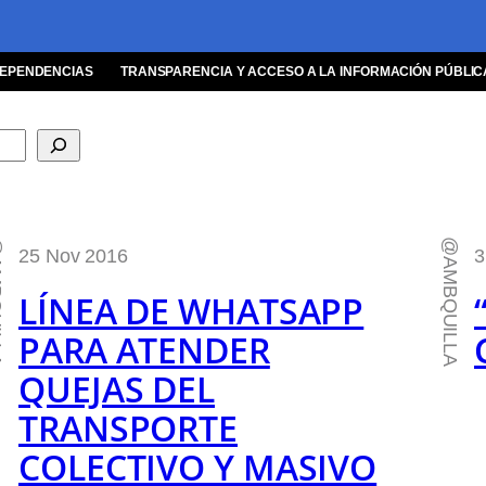
EPENDENCIAS
TRANSPARENCIA Y ACCESO A LA INFORMACIÓN PÚBLIC
LLA
@AMBQUILLA
25 Nov 2016
3
LÍNEA DE WHATSAPP
PARA ATENDER
QUEJAS DEL
TRANSPORTE
COLECTIVO Y MASIVO