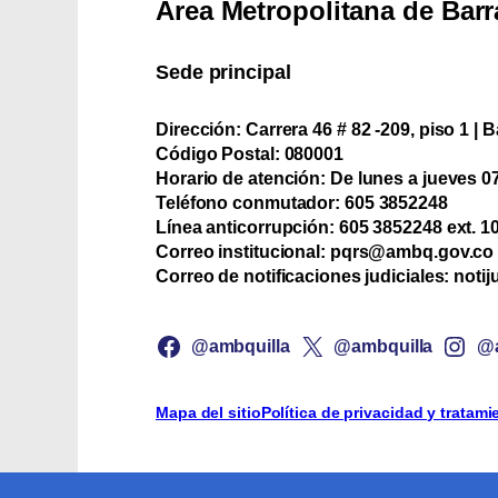
Área Metropolitana de Barr
Sede principal
Dirección:
Carrera 46 # 82 -209, piso 1 | B
Código Postal:
080001
Horario de atención:
De lunes a jueves 07:
Teléfono conmutador:
‪605 3852248
Línea anticorrupción:
‪605 3852248 ext. 1
Correo institucional:
pqrs@ambq.gov.co
Correo de notificaciones judiciales:
notij
@ambquilla
@ambquilla
@a
Mapa del sitio
Política de privacidad y tratam