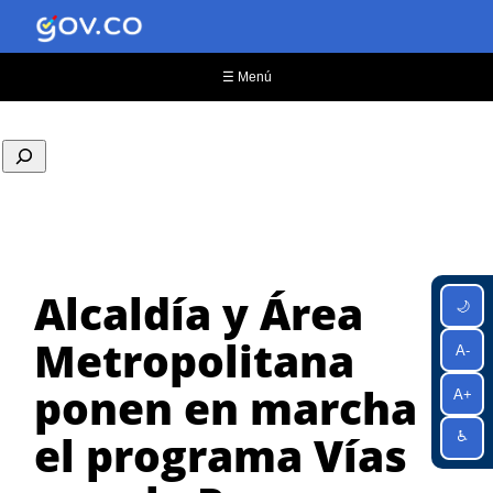
Saltar
al
contenido
☰ Menú
Alcaldía y Área
🌙
Metropolitana
A-
ponen en marcha
A+
el programa Vías
♿