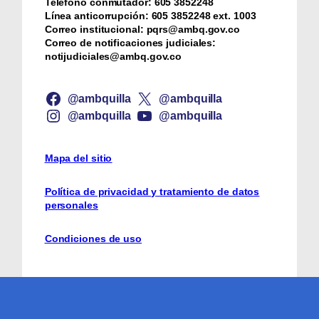
Teléfono conmutador:
‪605 3852248
Línea anticorrupción:
‪605 3852248 ext. 1003
Correo institucional:
pqrs@ambq.gov.co
Correo de notificaciones judiciales:
notijudiciales@ambq.gov.co
@ambquilla
@ambquilla
@ambquilla
@ambquilla
Mapa del sitio
Política de privacidad y tratamiento de datos
personales
Condiciones de uso